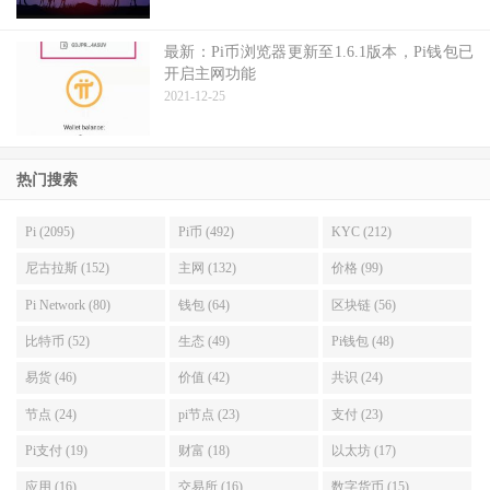
最新：Pi币浏览器更新至1.6.1版本，Pi钱包已
开启主网功能
2021-12-25
热门搜索
Pi (2095)
Pi币 (492)
KYC (212)
尼古拉斯 (152)
主网 (132)
价格 (99)
Pi Network (80)
钱包 (64)
区块链 (56)
比特币 (52)
生态 (49)
Pi钱包 (48)
易货 (46)
价值 (42)
共识 (24)
节点 (24)
pi节点 (23)
支付 (23)
Pi支付 (19)
财富 (18)
以太坊 (17)
应用 (16)
交易所 (16)
数字货币 (15)