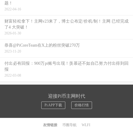
题！
2022-04-16
财富轻松拿下！主网v23来了，博士公布定/价机/制！主网 已经完成
了4 大突破！
2026-01-30
恭喜@PiCoreTeam在X上的粉丝突破270万
2023-11-20
付出必有回报：900万pi账号出现！羡慕还不如自己努力付出得到回
报
2022-03-08
迎接Pi币主网时代
Pi APP下载
价格行情
友情链接
币圈导航
WLFI