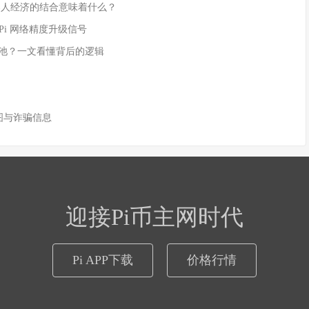
rk 与机器人经济的结合意味着什么？
是 Pi 网络精度升级信号
流动性池？一文看懂背后的逻辑
付截图与诈骗信息
迎接Pi币主网时代
Pi APP下载
价格行情