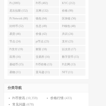
Pi (2095)
Pi币 (492)
KYC (212)
尼古拉斯 (152)
主网 (132)
价格 (99)
Pi Network (80)
钱包 (64)
区块链 (56)
比特币 (52)
生态 (49)
Pi钱包 (48)
易货 (46)
价值 (42)
共识 (24)
节点 (24)
pi节点 (23)
支付 (23)
Pi支付 (19)
财富 (18)
以太坊 (17)
应用 (16)
交易所 (16)
数字货币 (15)
基础币 (15)
Pi币价格 (13)
Pi主网 (13)
易物 (11)
亚马逊 (11)
NFT (11)
分类导航
Pi币资讯
(10,359)
价格行情
(433)
常见问题
(678)