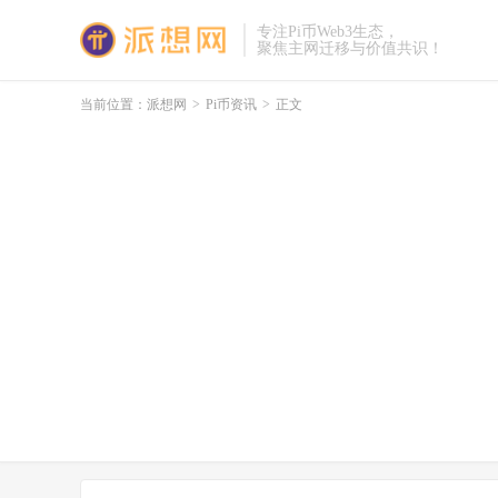
专注Pi币Web3生态，
聚焦主网迁移与价值共识！
当前位置：
派想网
>
Pi币资讯
>
正文