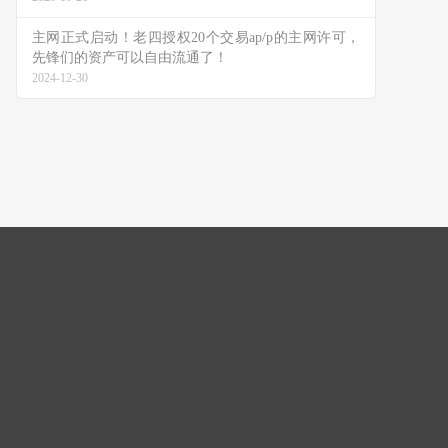
主网正式启动！老四授权20个交易ap/p的主网许可，
先锋们的资产可以自由流通了！
2024-12-30