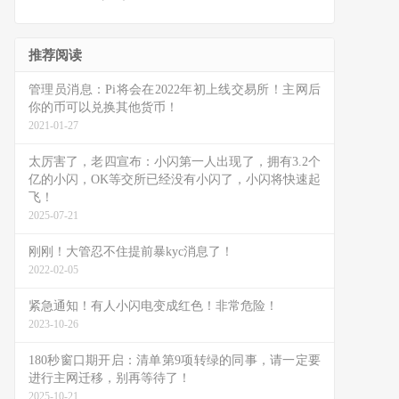
推荐阅读
管理员消息：Pi将会在2022年初上线交易所！主网后
你的币可以兑换其他货币！
2021-01-27
太厉害了，老四宣布：小闪第一人出现了，拥有3.2个
亿的小闪，OK等交所已经没有小闪了，小闪将快速起
飞！
2025-07-21
刚刚！大管忍不住提前暴kyc消息了！
2022-02-05
紧急通知！有人小闪电变成红色！非常危险！
2023-10-26
180秒窗口期开启：清单第9项转绿的同事，请一定要
进行主网迁移，别再等待了！
2025-10-21