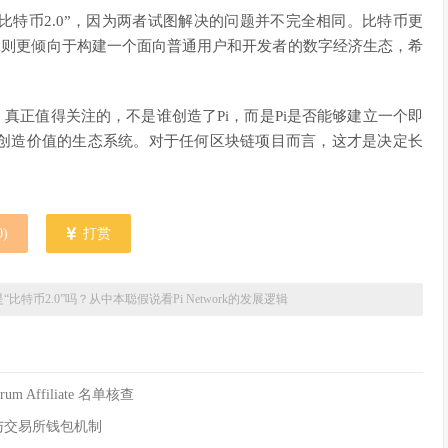
不是“比特币2.0”，因为两者试图解决的问题并不完全相同。比特币更
ork则更倾向于构建一个面向普通用户和开发者的数字经济生态，希
真正值得关注的，不是谁创造了Pi，而是Pi是否能够建立一个即
创造价值的生态系统。对于任何区块链项目而言，这才是决定长
0
)
打赏
ork是“比特币2.0”吗？从中本聪假说看Pi Network的发展逻辑
um Affiliate 名单核查
地址与交易所钱包机制