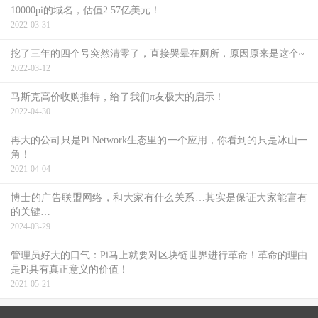
10000pi的域名，估值2.57亿美元！
2022-03-31
挖了三年的四个号突然清零了，直接哭晕在厕所，原因原来是这个~
2022-03-12
马斯克高价收购推特，给了我们π友极大的启示！
2022-04-30
再大的公司只是Pi Network生态里的一个应用，你看到的只是冰山一
角！
2021-04-04
博士的广告联盟网络，和大家有什么关系…其实是保证大家能富有
的关键…
2024-03-29
管理员好大的口气：Pi马上就要对区块链世界进行革命！革命的理由
是Pi具有真正意义的价值！
2021-05-21