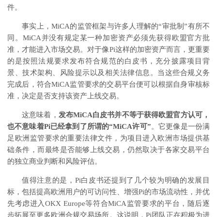
件。
事实上，MiCA的监管框架与许多人理解的“审批制”有所不
同。MiCA并没有规定某一种加密资产必须先获得欧盟官方批
准，才能进入市场交易。对于像Pi这样的加密资产而言，更重要
的是按照法规要求发布符合规范的白皮书，充分披露项目背
景、技术架构、风险提示以及相关法律信息。当这些合规义务
完成后，符合MiCA监管要求的交易平台便可以根据自身审核标
准，决定是否支持该资产上线交易。
这意味着，
发布MiCA白皮书并不等于获得欧盟官方认可，
也不意味着Pi已经拿到了所谓的“MiCA许可”
。它更像是一份满
足欧洲监管要求的重要法律文件，为项目进入欧洲市场提供基
础条件，而最终是否能够上线交易，仍然取决于各家交易平台
的独立商业判断和风险评估。
值得注意的是，Pi白皮书还提到了几个较为明确的发展目
标，包括提高欧洲用户的可访问性、增强Pi的市场流动性，并优
先考虑进入OKX Europe等符合MiCA监管要求的平台，随后逐
步拓展至更多欧洲合规交易场所。这说明，Pi团队正在积极为进