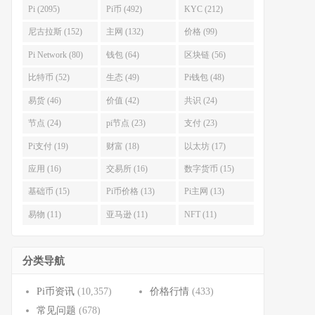
Pi (2095)
Pi币 (492)
KYC (212)
尼古拉斯 (152)
主网 (132)
价格 (99)
Pi Network (80)
钱包 (64)
区块链 (56)
比特币 (52)
生态 (49)
Pi钱包 (48)
易货 (46)
价值 (42)
共识 (24)
节点 (24)
pi节点 (23)
支付 (23)
Pi支付 (19)
财富 (18)
以太坊 (17)
应用 (16)
交易所 (16)
数字货币 (15)
基础币 (15)
Pi币价格 (13)
Pi主网 (13)
易物 (11)
亚马逊 (11)
NFT (11)
分类导航
Pi币资讯
(10,357)
价格行情
(433)
常见问题
(678)