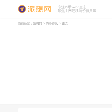
专注Pi币Web3生态，
聚焦主网迁移与价值共识！
当前位置：
派想网
>
Pi币资讯
>
正文