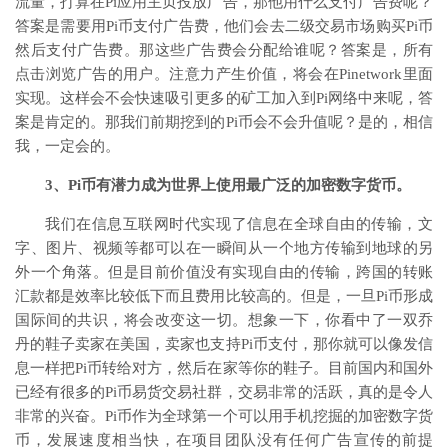
流量，打算在Pi应用主页投放广告，那他用什么支付广告费呢？
答案是需要用Pi币支付广告费，他们会去二级交易市场购买Pi币
然后支付广告费。那这些广告费会分配给谁呢？答案是，所有
点击浏览广告的用户。注意力产生价值，将会在Pinetwork里面
实现。这样会不会快速吸引更多的矿工加入到Pi网络中来呢，答
案是肯定的。那我们前期挖到的Pi币会不会升值呢？是的，相信
我，一定会的。
3、Pi币有潜力成为世界上使用最广泛的加密数字货币。
我们在信息互联网时代实现了信息在全球自由的传输，文
字、图片、视频等都可以在一瞬间从一个地方传输到地球的另
外一个角落。但是目前价值没有实现自由的传输，跨国的转账
汇款都是效率比较低下而且费用比较高的。但是，一旦Pi币形成
国际间的共识，将会改变这一切。想象一下，你看中了一双乔
丹的鞋子卖家在美国，卖家也支持Pi币支付，那你就可以像发信
息一样把Pi币转给对方，然后在家等你的鞋子。目前国内和国外
已经有很多的Pi币易货交易社群，交易非常的活跃，真的是令人
非常的兴奋。Pi币作为全球第一个可以用手机挖掘的加密数字货
币，发展速度相当快，在项目团队没有任何广告宣传的前提