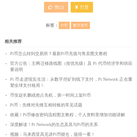
赞(
2
)
打赏
标签：
Pi币
数字货币
相关推荐
Pi币怎么转到交易所？最新Pi币充值与售卖图文教程
官方公告：主网迁移路线图（按优先级）及 Pi 代币经济学和供应
量说明
Pi 币走进现实生活：从数字挖矿到线下支付，Pi Network 正在重
塑全球支付格局！
币安赵长鹏或抢占先机，第一时间上架Pi币
Pi币：先锋对先锋互相转账的常见话题
收藏！Pi币修改密码流程图文教程，个人资料里增加功能讲解
深度解读！Pi Network的生态及其与Pi币的关系
视频：马来西亚高见讲Pi币锁仓，值得一看！