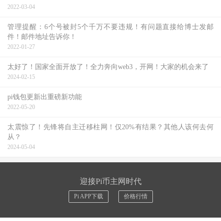
2022-03-04
管理提醒：6个号被封5个千万不要违规！有问题直接给博士发邮
件！邮件地址告诉你！
2022-01-27
太好了！国家全面开放了！全力奔向web3，开网！大家的机会来了
2024-02-15
pi钱包更新出重磅新功能
2022-05-20
太震惊了！先锋将自主迁移柱网！仅20%有结果？其他人该何去何
从？
2024-05-04
迎接Pi币主网时代
Pi APP下载
价格行情