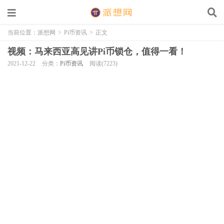
当前位置：
派想网
>
Pi币资讯
>
正文
视频：马来西亚高见讲Pi币锁仓，值得一看！
2021-12-22
分类：
Pi币资讯
阅读(7223)