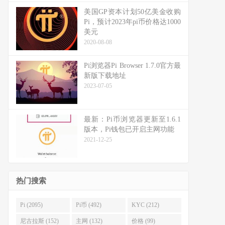
美国GP资本计划50亿美金收购
Pi，预计2023年pi币价格达1000
美元
2020-08-08
Pi浏览器Pi Browser 1.7.0官方最
新版下载地址
2023-07-05
最新：Pi币浏览器更新至1.6.1
版本，Pi钱包已开启主网功能
2021-12-25
热门搜索
Pi (2095)
Pi币 (492)
KYC (212)
尼古拉斯 (152)
主网 (132)
价格 (99)