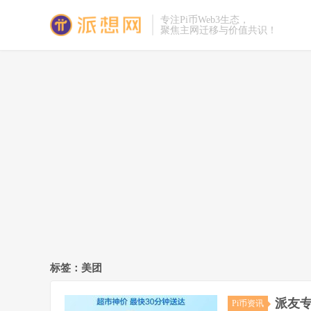
专注Pi币Web3生态，
聚焦主网迁移与价值共识！
标签：美团
派友专
Pi币资讯