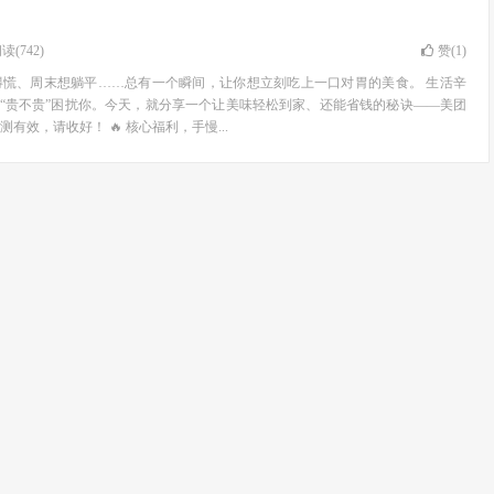
读(742)
赞(
1
)
得慌、周末想躺平……总有一个瞬间，让你想立刻吃上一口对胃的美食。 生活辛
和“贵不贵”困扰你。今天，就分享一个让美味轻松到家、还能省钱的秘诀——美团
有效，请收好！ 🔥 核心福利，手慢...