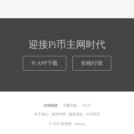
迎接Pi币主网时代
Pi APP下载
价格行情
友情链接
币圈导航
WLFI
关于我们
-
免责声明
-
隐私协议
-
Pi币资讯
© 2026
派想网
sitemap