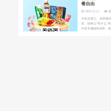
餐自由
2025-12-11
阅
天热没胃口、加班饿
苦，别再让“吃什么”
外卖专属福利清单，亲测