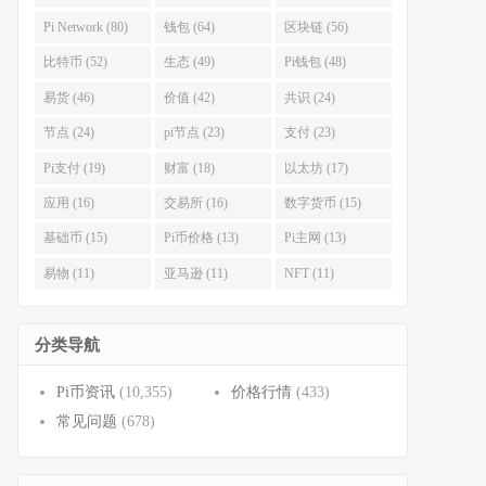
Pi Network (80)
钱包 (64)
区块链 (56)
比特币 (52)
生态 (49)
Pi钱包 (48)
易货 (46)
价值 (42)
共识 (24)
节点 (24)
pi节点 (23)
支付 (23)
Pi支付 (19)
财富 (18)
以太坊 (17)
应用 (16)
交易所 (16)
数字货币 (15)
基础币 (15)
Pi币价格 (13)
Pi主网 (13)
易物 (11)
亚马逊 (11)
NFT (11)
分类导航
Pi币资讯
(10,355)
价格行情
(433)
常见问题
(678)