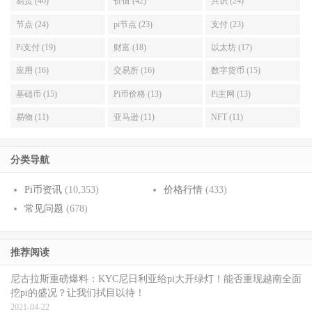
易货 (46)
价值 (42)
共识 (24)
节点 (24)
pi节点 (23)
支付 (23)
Pi支付 (19)
财富 (18)
以太坊 (17)
应用 (16)
交易所 (16)
数字货币 (15)
基础币 (15)
Pi币价格 (13)
Pi主网 (13)
易物 (11)
亚马逊 (11)
NFT (11)
分类导航
Pi币资讯
(10,353)
价格行情
(433)
常见问题
(678)
推荐阅读
尼古拉斯重磅爆料：KYC尼日利亚给pi大开绿灯！能否重现越南全面
挖pi的盛况？让我们拭目以待！
2021-04-22