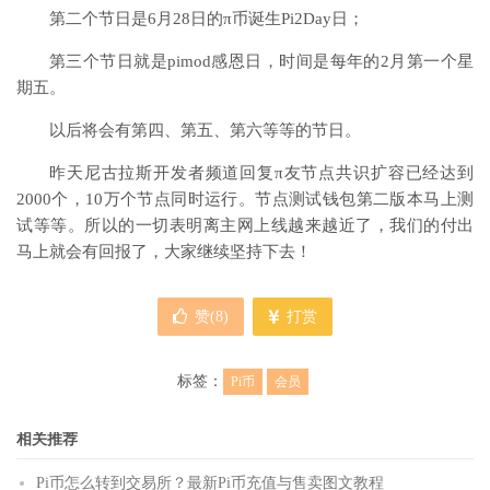
第二个节日是6月28日的π币诞生Pi2Day日；
第三个节日就是pimod感恩日，时间是每年的2月第一个星
期五。
以后将会有第四、第五、第六等等的节日。
昨天尼古拉斯开发者频道回复π友节点共识扩容已经达到
2000个，10万个节点同时运行。节点测试钱包第二版本马上测
试等等。所以的一切表明离主网上线越来越近了，我们的付出
马上就会有回报了，大家继续坚持下去！
赞(
8
)
打赏
标签：
Pi币
会员
相关推荐
Pi币怎么转到交易所？最新Pi币充值与售卖图文教程