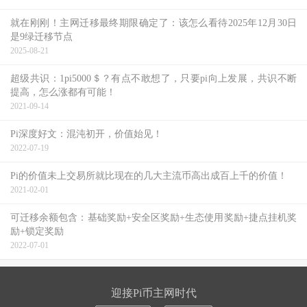
就在刚刚！主网迁移最终期限确定了：该怎么看待2025年12月30日
是9绿迁移节点
2025-08-21
超级共识：1pi5000＄？有点不敢想了，只要pi向上发展，共识不断
提高，怎么涨都有可能！
2021-09-14
Pi深度好文：混沌初开，价值始见！
2022-07-19
Pi的价值未上交易所就比现在的几大主流币高出成百上千的价值！
2021-02-01
可迁移余额包含：基础奖励+安全区奖励+生态使用奖励+捷点挂机奖
励+锁定奖励
2022-07-01
迎接Pi币主网时代