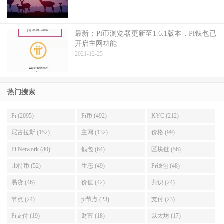
最新：Pi币浏览器更新至1.6.1版本，Pi钱包已
开启主网功能
2021-12-25
热门搜索
Pi (2095)
Pi币 (492)
KYC (212)
尼古拉斯 (152)
主网 (132)
价格 (99)
Pi Network (80)
钱包 (64)
区块链 (56)
比特币 (52)
生态 (49)
Pi钱包 (48)
易货 (46)
价值 (42)
共识 (24)
节点 (24)
pi节点 (23)
支付 (23)
Pi支付 (19)
财富 (18)
以太坊 (17)