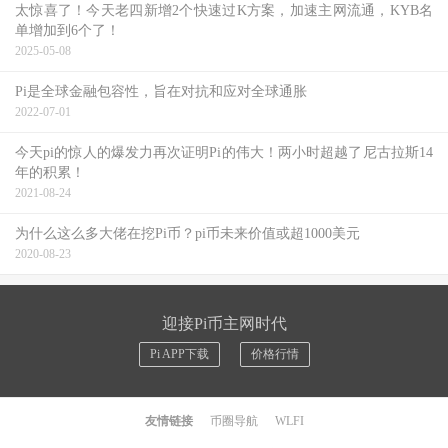
太惊喜了！今天老四新增2个快速过K方案，加速主网流通，KYB名
单增加到6个了！
2025-05-08
Pi是全球金融包容性，旨在对抗和应对全球通胀
2022-07-01
今天pi的惊人的爆发力再次证明Pi的伟大！两小时超越了尼古拉斯14
年的积累！
2021-08-24
为什么这么多大佬在挖Pi币？pi币未来价值或超1000美元
2020-08-23
迎接Pi币主网时代
Pi APP下载
价格行情
友情链接
币圈导航
WLFI