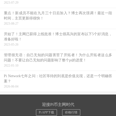
2023-07-29
重点！新成员不能在九月三十日后加入？博士再次强调！最近一段
时间，主页更新得很快！
2023-08-27
开始了！主网已获得上线批准！博士很高兴的宣布以下5个好消息，
准备好啦！
2023-05-26
管理很无语：自己无知的问题害苦了开拓者！为什么开拓者这么多
问题！不要让自己无知的问题影响了整个pi的进度！
2022-01-10
Pi Network七年之问：社区等待的到底是价值兑现，还是一个明确答
案？
2026-06-04
迎接Pi币主网时代
Pi APP下载
价格行情