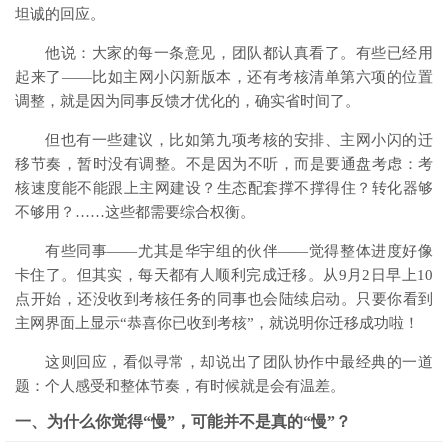
坦诚的回应。
他说：大家的每一条意见，团队都认真看了。有些已经用
起来了——比如
主网小闪
新版本，还有考核清单第六项的位置
调整，就是因为同事反馈才优化的，确实省时间了。
但也有一些建议，比如第九项考核的安排、主网小闪的迁
移节奏，暂时没有调整。不是因为不听，而是要通盘考虑：考
核速度能不能跟上主网建设？生态配套撑不撑得住？转化器够
不够用？……这些都需要综合权衡。
有些同事——尤其是华宇组的伙伴——觉得整体进度好像
卡住了。但其实，每天都有人顺利完成迁移。从9月2日早上10
点开始，还没收到考核任务的同事也会陆续启动。只要你看到
主网界面上显示“恭喜你已收到考核”，就说明你迁移成功啦！
这则回应，看似寻常，却说出了团队协作中最经典的一道
题：个人感受和整体节奏，有时候就是会有温差。
一、为什么你觉得“慢”，可能并不是真的“慢”？