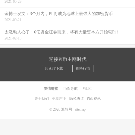
2021-05-29
金博士发文：3个月内，Pi 将成为地球上最强大的加密货币
2021-09-21
太激动人心了：6亿资金狂卷而来，将有大量资本方开始屯Pi！
2021-02-13
迎接Pi币主网时代
Pi APP下载
价格行情
友情链接
币圈导航
WLFI
关于我们
-
免责声明
-
隐私协议
-
Pi币资讯
© 2026
派想网
sitemap