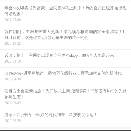
恭喜pi友即将成为富豪：全民挖pi马上到来！Pi的会员已经开始出现
倍增现象！
2021-05-08
就在刚刚，主网迎来重大更新！第九项考核逾期的将全部清零！12
月31日前，这是你拿到9绿迁移主网的唯一机会
2025-10-22
必读：博士，主网会出现独立的生态dapp，80%的人能富起来！
2023-04-10
Pi Network进军房地产：撬动万亿级行业，预示加密支付的新时代
2025-04-30
项目方出台最新措施！为开放式主网扫清障碍！严禁没有KyC的先锋
参与生态！
2023-09-09
必读：7月开始，最/好的时代到来，科技改变命运！
2022-06-29