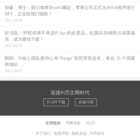
劲爆：博士，我们都将在web3崛起，苹果公司正式允许iOS程序发行
NFT，正在给我们铺路！
2022-10-26
好消息！护照或将不再是Pi kyc的必需品，虹膜识别辅助法得票最
高，成为最佳方案！
2021-03-10
刚刚，Pi核心团队推特公布“Pitogo”获得荣誉提名，来自 35 个国家
和地区……
2021-10-27
迎接Pi币主网时代
Pi APP下载
价格行情
友情链接
币圈导航
WLFI
关于我们
-
免责声明
-
隐私协议
-
Pi币资讯