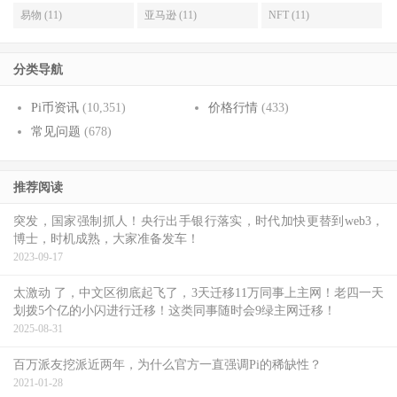
易物 (11)
亚马逊 (11)
NFT (11)
分类导航
Pi币资讯
(10,351)
价格行情
(433)
常见问题
(678)
推荐阅读
突发，国家强制抓人！央行出手银行落实，时代加快更替到web3，
博士，时机成熟，大家准备发车！
2023-09-17
太激动 了，中文区彻底起飞了，3天迁移11万同事上主网！老四一天
划拨5个亿的小闪进行迁移！这类同事随时会9绿主网迁移！
2025-08-31
百万派友挖派近两年，为什么官方一直强调Pi的稀缺性？
2021-01-28