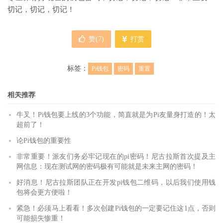
切记，切记，切记！
赞(
7
)
打赏
标签：
Pi钱包
密码
重置
相关推荐
牛叉！Pi钱包要上线的3个功能，简直就是为Pi友量身打造的！太
超前了！
论Pi钱包的重要性
非常重要！派友们务必牢记现在的pi密码！尼古拉斯首次提及主
网信息：现在测试网的密码极有可能就是未来主网的密码！
好消息！尼古拉斯团队正在开发pi钱包二维码，以后我们使用钱
包将会更方便啦！
紧急！必须马上看看！多次创建Pi钱包的一定要记住这1点，否则
可能损失惨重！