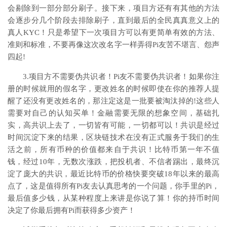
会剔除到一部分部分刷子。接下来，项目方还有有其他的方法
会逐步分几个阶段去排除刷子，直到最后的全民真真意义上的
真人KYC！只是希望下一次项目方可以有更简单有效的方法、
准则和标准，不要再像这次改名字一样弄得Pi友苦不堪言、怨声
四起!
3.项目方不需要伪共识者！Pi友不需要伪共识者！如果你注
册的时候就用的假名字，更改姓名的时候即使在你的推荐人提
醒了还没有更改姓名的，那注定这是一批要被淘汰掉的!这些人
需要对自己的认知买单！金融需要无限的想象空间，基础扎
实，高共识上去了，一切皆有可能，一切都可以！共识是经过
时间沉淀下来的结果，区块链技术在没有正式服务于我们的生
活之前，所有币种的价值都来自于共识！比特币第一年不值
钱，经过10年，无数次涨跌，把投机者、不信者踢出，最终沉
淀了庞大的共识，最近比特币的价格快要突破18年以来的最高
点了，这是值得所有Pi友去认真思考的一个问题，你手里的Pi，
最后值多少钱，从某种程度上来讲是你说了算！你的持币时间
决定了你最后拥有Pi而获得多少资产！