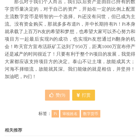
那么对于我们个人而言，我们以后资产是由自己持有的数
字货币量决定的，对于自己的资产，开始在一定的比例上配置
主流数字货币是明智的一个选择。Pi还没有问世，但已成为主
流。没有资金购买，那就多多布道Pi，并中长期持有Pi！Pi本身
就承载了上百万Pi友的希望和梦想，也希望大家可以齐心努力和
项目方一起最后实现Pi的成功，也实现Pi友想通过Pi翻身的机
会！昨天官方宣布活跃矿工达到了950万，距离1000万宣布停产
还是减产的时间很近了！只要有利于整个Pi项目的发展，我觉得
大家都应该支持项目方的决定。泰山不让土壤，故能成其大；
河海不择细流，故能就其深。我们能做的就是相信，并坚持！
加油吧，Pi们！
赞(
9
)
打赏
标签：
Pi
审核姓名
数字货币
相关推荐