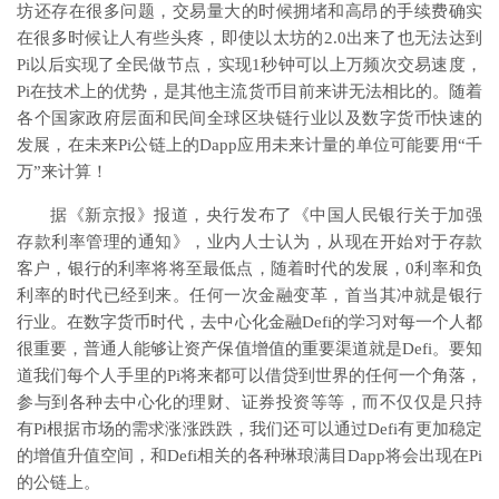
坊还存在很多问题，交易量大的时候拥堵和高昂的手续费确实
在很多时候让人有些头疼，即使以太坊的2.0出来了也无法达到
Pi以后实现了全民做节点，实现1秒钟可以上万频次交易速度，
Pi在技术上的优势，是其他主流货币目前来讲无法相比的。随着
各个国家政府层面和民间全球区块链行业以及数字货币快速的
发展，在未来Pi公链上的Dapp应用未来计量的单位可能要用“千
万”来计算！
据《新京报》报道，央行发布了《中国人民银行关于加强
存款利率管理的通知》，业内人士认为，从现在开始对于存款
客户，银行的利率将将至最低点，随着时代的发展，0利率和负
利率的时代已经到来。任何一次金融变革，首当其冲就是银行
行业。在数字货币时代，去中心化金融Defi的学习对每一个人都
很重要，普通人能够让资产保值增值的重要渠道就是Defi。要知
道我们每个人手里的Pi将来都可以借贷到世界的任何一个角落，
参与到各种去中心化的理财、证券投资等等，而不仅仅是只持
有Pi根据市场的需求涨涨跌跌，我们还可以通过Defi有更加稳定
的增值升值空间，和Defi相关的各种琳琅满目Dapp将会出现在Pi
的公链上。