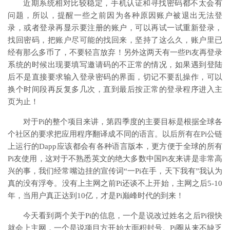
近期系统相对比较稳定，手机认证和寻找密码都不太会有
问题，所以，提醒一些之前因为各种原因账户被退出无法登
录，或者登录再显示要注册的账户，可以再试一试重新登录，
找回密码，把账户尽可能的找回来，坚持了这么久，账户里已
经有那么多币了，不要轻言放弃！另外这两天有一些Pi友再登录
系统的时候出现要填写邀请码的不正常的情况，如果遇到登陆
后不是直接要求输入登录密码的界面，切记不要乱操作，可以
换个时间段再反复多几次，直到最后按正常的登录程序进入主
页为止！
对于Pi的整个项目来讲，第四季度的主要目标是根据全球各
个社区的要求把应用程序翻译成不同的语言。以后所有在Pi公链
上运行的Dapp应该都会有各种语言版本，更方便于全球的所有
Pi友使用，这对于不熟悉英文的绝大多数中国Pi友来讲是非常高
兴的事，我们经常嘴边挂的宣传词“一Pi在手，天下我有”我认为
真的没有浮夸。没有上主网之前Pi还谈不上开始，主网之后5-10
年，当用户真正达到10亿，才是Pi巅峰时代的到来！
今天看到两个关于Pi的信息，一个是说改过姓名之后Pi很快
就会上主网，一个是说项目方开始大面积封号。Pi圈从来不缺乏