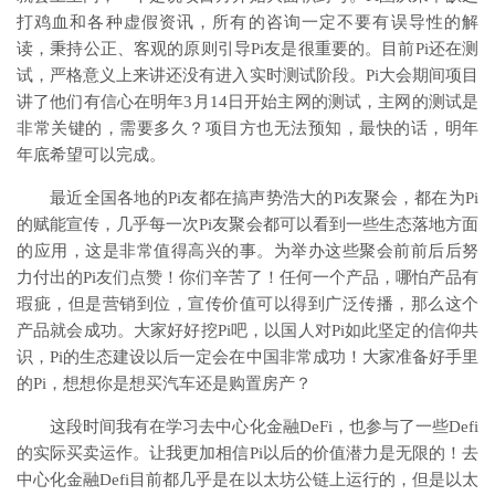
打鸡血和各种虚假资讯，所有的咨询一定不要有误导性的解
读，秉持公正、客观的原则引导Pi友是很重要的。目前Pi还在测
试，严格意义上来讲还没有进入实时测试阶段。Pi大会期间项目
讲了他们有信心在明年3月14日开始主网的测试，主网的测试是
非常关键的，需要多久？项目方也无法预知，最快的话，明年
年底希望可以完成。
最近全国各地的Pi友都在搞声势浩大的Pi友聚会，都在为Pi
的赋能宣传，几乎每一次Pi友聚会都可以看到一些生态落地方面
的应用，这是非常值得高兴的事。为举办这些聚会前前后后努
力付出的Pi友们点赞！你们辛苦了！任何一个产品，哪怕产品有
瑕疵，但是营销到位，宣传价值可以得到广泛传播，那么这个
产品就会成功。大家好好挖Pi吧，以国人对Pi如此坚定的信仰共
识，Pi的生态建设以后一定会在中国非常成功！大家准备好手里
的Pi，想想你是想买汽车还是购置房产？
这段时间我有在学习去中心化金融DeFi，也参与了一些Defi
的实际买卖运作。让我更加相信Pi以后的价值潜力是无限的！去
中心化金融Defi目前都几乎是在以太坊公链上运行的，但是以太