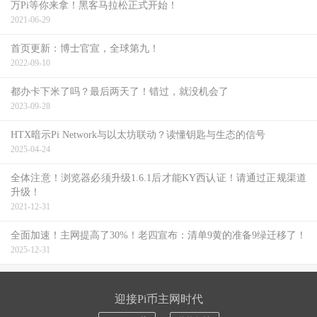
万Pi等你来拿！黑客马拉松正式开始！
2021-06-29
首页更新：博士官宣，全球第九！
2022-09-10
都办卡下米了吗？最后两天了！错过，就没机会了
2023-09-28
HTX暗示Pi Network与以太坊联动？读懂钥匙与生态的信号
2025-04-24
全体注意！浏览器必须升级1.6.1后才能KY西认证！请通过正规渠道
升级！
2021-12-31
全面加速！主网提高了30%！老四宣布：清单9黄的准备9绿迁移了！
2025-12-31
迎接Pi币主网时代