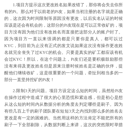
1.项目方提示这次更改姓名如果改错了，那你将会失去你所
有的Pi。那么对于以前老的Pi友，如果当初注册的名字就是正确
的，这次因为时间限制等原因没有更改，以后实名认证的时候
应该是还会有机会的，这部分的Pi友现在是可以正常收矿的，项
目方没有因为他们没有改姓名而直接把这部分人的账户封了。
因为项目方一直以来强调的都是只要你是真人，都可以过
KYC，到目前为止没有正式的发文说如果这次没有操作更改姓
名就完全丧失了过KYC的机会。只要是真实的矿工都应该有机
会过KYC！所以，在这个问题上，Pi友们还是要积极鼓励那些
没有来得及更改姓名但是原来注册时候姓名是正确的伙伴，提
醒他们继续收矿，这是很重要的一个问题，牵扯到相当多的一
部分一直坚持挖矿的Pi友！
2.限制3天的问题。项目方设定这么短的时间，虽然给Pi友
在操作过程中造成了很大的心里恐慌和紧迫感，但是初心是想
从这么短的时间内从数据分析的角度去判定哪些是刷子。因为
有些几百上千的刷子团队要在短短3天之内找到那么多的姓名去
更改是有一定的困难的。当然用这样的方法肯定不能把所有的
刷子一下全部剔除，从数据判断上来讲，这次的突然限时举措