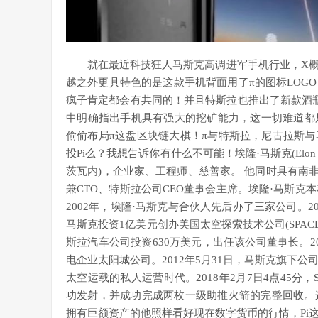
就在最近科技狂人马斯克高调进军手机行业，X
越之外更具特色的是这款手机背面用了π的图标LOG
疯子肯定都会有共同的！并且特斯拉也推出了新款酒
中明确指出手机具有强大的挖矿能力，这一切难道都
偷偷布局π这盘区块链大棋！π与特斯拉，尼古拉斯
投Pi么？我想告诉你有什么不可能！埃隆·马斯克(Elon 
茨瓦内)，企业家、工程师、慈善家。 他同时具有南非、
兼CTO、特斯拉公司CEO董事会主席。埃隆·马斯克
2002年，埃隆·马斯克与合伙人先后办了三家公司。200
马斯克投资1亿美元创办美国太空探索技术公司(SPAC
斯拉汽车公司投资630万美元，出任该公司董事长。20
电企业太阳城公司。2012年5月31日，马斯克旗下公
太空运载的私人运营时代。2018年2月7日4点45分
功发射，并成功完成两枚一级助推火箭的完整回收。
拥有巨额资产的他照样看好现在数字货币的行情，Pi