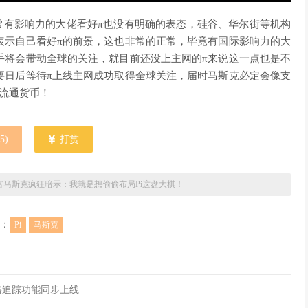
常有影响力的大佬看好π也没有明确的表态，硅谷、华尔街等机构
表示自己看好π的前景，这也非常的正常，毕竟有国际影响力的大
手将会带动全球的关注，就目前还没上主网的π来说这一点也是不
要日后等待π上线主网成功取得全球关注，届时马斯克必定会像支
流通货币！
5
)
打赏
富马斯克疯狂暗示：我就是想偷偷布局Pi这盘大棋！
：
Pi
马斯克
，价格追踪功能同步上线