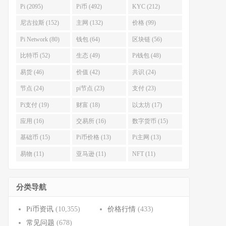
Pi (2095)
Pi币 (492)
KYC (212)
尼古拉斯 (152)
主网 (132)
价格 (99)
Pi Network (80)
钱包 (64)
区块链 (56)
比特币 (52)
生态 (49)
Pi钱包 (48)
易货 (46)
价值 (42)
共识 (24)
节点 (24)
pi节点 (23)
支付 (23)
Pi支付 (19)
财富 (18)
以太坊 (17)
应用 (16)
交易所 (16)
数字货币 (15)
基础币 (15)
Pi币价格 (13)
Pi主网 (13)
易物 (11)
亚马逊 (11)
NFT (11)
分类导航
Pi币资讯
(10,355)
价格行情
(433)
常见问题
(678)