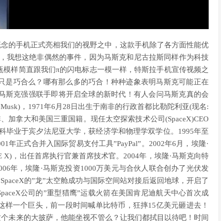
概念的手机正式亮相我们的视野之中，这款手机除了各方面性能优
O，我想这绝非偶然的事件，因为马斯克和尼古拉斯同样作为科技
瓶模样简直跟我们π的闪电标志一模一样，特斯拉手机宣传视频之
只是巧合么？哪有那么多的巧合！种种迹象表明马斯克可能正在
与马斯克强强联手即将开启全球的新时代！有人会问马斯克真的会
Musk)，1971年6月28日出生于南非的行政首都比勒陀利亚(现名:
加拿大和美国三重国籍。现任太空探索技术公司(SpaceX)CEO
本科毕业于宾夕法尼亚大学，获经济学和物理学双学位。1995年至
1年正式合并入国际贸易支付工具”PayPal”。2002年6月，埃隆·
E X)，出任首席执行官兼首席技术官。2004年，埃隆·马斯克向特
06年，埃隆·马斯克投资1000万美元与合伙人联合创办了光伏发
司SpaceX的”龙”太空舱成功与国际空间站对接后返回地球，开启了
，SpaceX公司的”重型猎鹰”运载火箭在美国肯尼迪航天中心首次成
这样一个巨头，前一段时间喊单比特币，狂摔15亿美元砸进去！
这个未来的大披萨，他能坐视不管么？让我们都拭目以待吧！时间