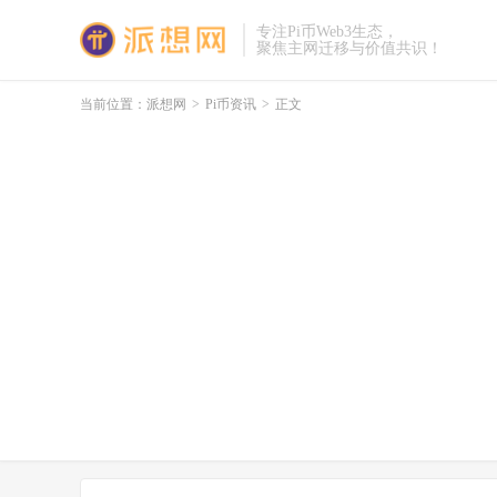
专注Pi币Web3生态，
聚焦主网迁移与价值共识！
当前位置：
派想网
>
Pi币资讯
>
正文