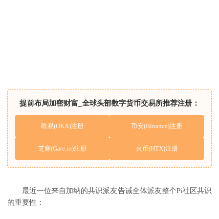
提前布局加密财富_全球头部数字货币交易所推荐注册：
欧易(OKX)注册
币安(Binance)注册
芝麻(Gate.io)注册
火币(HTX)注册
最近一位来自加纳的共识派友告诫全体派友整个Pi社区共识
的重要性：