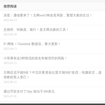
推荐阅读
深度：通缩要来了！主网web3将改变局面，重塑大家的生活！
2023-04-13
交易所、转换器、银行！是主网兑换的工具！
2023-09-18
Pi 网络 + Chainlink 数据流：重大更新！
2025-04-13
小管暴有这2种情况的派友有被清空的风险！
2022-01-15
主网迟迟不能9绿？中文区要更改位置才能9绿?老四：纯属谣言，虚
假教程害人害己！
2025-09-12
通过币安支付了50pi 相当于300美元
2023-07-01