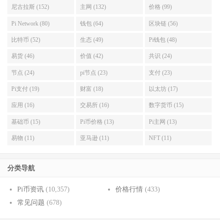
尼古拉斯 (152)
主网 (132)
价格 (99)
Pi Network (80)
钱包 (64)
区块链 (56)
比特币 (52)
生态 (49)
Pi钱包 (48)
易货 (46)
价值 (42)
共识 (24)
节点 (24)
pi节点 (23)
支付 (23)
Pi支付 (19)
财富 (18)
以太坊 (17)
应用 (16)
交易所 (16)
数字货币 (15)
基础币 (15)
Pi币价格 (13)
Pi主网 (13)
易物 (11)
亚马逊 (11)
NFT (11)
分类导航
Pi币资讯
(10,357)
价格行情
(433)
常见问题
(678)