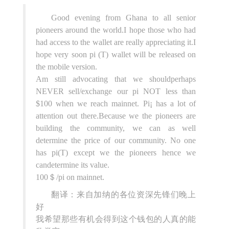
Good evening from Ghana to all senior
pioneers around the world.I hope those who had
had access to the wallet are really appreciating it.I
hope very soon pi (T) wallet will be released on
the mobile version.
Am still advocating that we shouldperhaps
NEVER sell/exchange our pi NOT less than
$100 when we reach mainnet. Pi¡ has a lot of
attention out there.Because we the pioneers are
building the community, we can as well
determine the price of our community. No one
has pi(T) except we the pioneers hence we
candetermine its value.
100＄/pi on mainnet.
翻译：来自加纳的各位资深先锋们晚上
好
我希望那些有机会得到这个钱包的人真的能