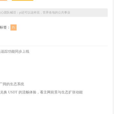
日核心团队喊话：pi还可以这样花，世界各地的公共事业
标签：
Pi
，价格追踪功能同步上线
和广阔的生态系统
Pi 兑换 USDT 的流畅体验，看主网前景与生态扩张动能