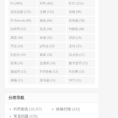
Pi (2095)
Pi币 (492)
KYC (212)
尼古拉斯 (152)
主网 (132)
价格 (99)
Pi Network (80)
钱包 (64)
区块链 (56)
比特币 (52)
生态 (49)
Pi钱包 (48)
易货 (46)
价值 (42)
共识 (24)
节点 (24)
pi节点 (23)
支付 (23)
Pi支付 (19)
财富 (18)
以太坊 (17)
应用 (16)
交易所 (16)
数字货币 (15)
基础币 (15)
Pi币价格 (13)
Pi主网 (13)
易物 (11)
亚马逊 (11)
NFT (11)
分类导航
Pi币资讯
(10,357)
价格行情
(433)
常见问题
(678)