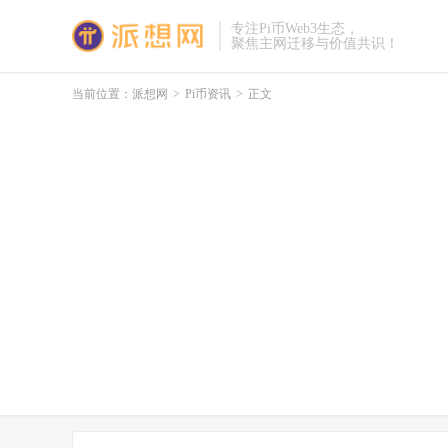
专注Pi币Web3生态，
聚焦主网迁移与价值共识！
当前位置：
派想网
>
Pi币资讯
>
正文