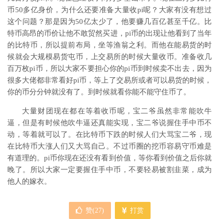
币50多亿身价，为什么还要准备大量收pi呢？大家有没有想过
这个问题？那是因为50亿太少了，他要赚几百亿甚至千亿。比
特币高昂的币价让他不敢贸然买进，pi币的出现让他看到了当年
的比特币，所以提前布局，坐等渔翁之利。而他在能易货的时
候就会大规模易货屯币，上交易所的时候大量收币。准备收几
百万枚pi币，所以大家不要担心你的pi币到时候卖不出去，因为
很多大佬都非常看好pi币，等上了交易所或者可以易货的时候，
你的币分分钟就没有了。到时候就看你能不能守住币了。
大量财团现在都在等着收币呢，宝二爷虽然非常能吹牛
逼，但是有时候他吹牛逼还真能实现，宝二爷说握住手中币不
动，等着就可以了。在比特币下跌的时候人们大骂宝二爷，现
在比特币大涨人们又大骂自己。不过币圈的挖币容易守币难是
有道理的。pi币你现在还没有看到价值，等你看到价值之后你就
晚了。所以大家一定要握住手中币，不要轻易被割韭菜，成为
他人的嫁衣。
赞(
27
)
打赏