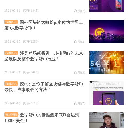
2021-03-11
阅读(1845)
赞(
7
)
国外区块链大咖给pi定位为世界上
Pi币资讯
第9大数字货币！
2021-02-15
阅读(2203)
赞(
8
)
拜登登场或将进一步推动Pi的未来
Pi币资讯
发展以及整个数字货币行业！
2021-01-24
阅读(3096)
赞(
5
)
挖Pi才是你了解区块链与数字货币
Pi币资讯
最快、成本最低的方法！
2021-01-13
阅读(3119)
赞(
7
)
数字货币大佬推测未来Pi会达到
价格行情
10000美金！