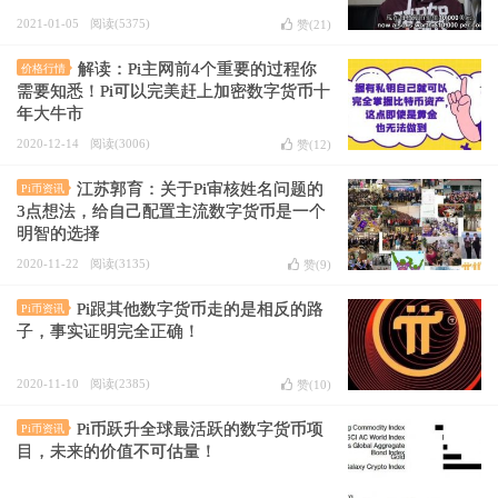
2021-01-05
阅读(5375)
赞(
21
)
解读：Pi主网前4个重要的过程你
价格行情
需要知悉！Pi可以完美赶上加密数字货币十
年大牛市
2020-12-14
阅读(3006)
赞(
12
)
江苏郭育：关于Pi审核姓名问题的
Pi币资讯
3点想法，给自己配置主流数字货币是一个
明智的选择
2020-11-22
阅读(3135)
赞(
9
)
Pi跟其他数字货币走的是相反的路
Pi币资讯
子，事实证明完全正确！
2020-11-10
阅读(2385)
赞(
10
)
Pi币跃升全球最活跃的数字货币项
Pi币资讯
目，未来的价值不可估量！