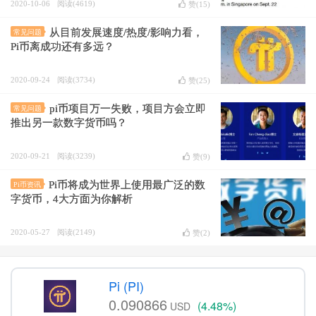
2020-10-06
阅读(4619)
赞(
15
)
从目前发展速度/热度/影响力看，
常见问题
Pi币离成功还有多远？
2020-09-24
阅读(3734)
赞(
25
)
pi币项目万一失败，项目方会立即
常见问题
推出另一款数字货币吗？
2020-09-21
阅读(3239)
赞(
9
)
Pi币将成为世界上使用最广泛的数
Pi币资讯
字货币，4大方面为你解析
2020-05-27
阅读(2149)
赞(
2
)
Pi (PI)
0.090866
(4.48%)
USD