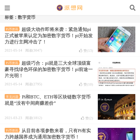
标签：数字货币
超级大动作即将来袭：紧急通知pi
Pi币资讯
正式被苹果认定为加密数字货币！pi开始发
力进行主网冲击了！
2021-05-14
阅读(3047)
赞(
13
)
超级巧合：pi就是三大全球顶级富
Pi币资讯
豪寻找绿色环保的加密数字货币！pi前途一
片光明！
2021-05-14
阅读(2795)
赞(
10
)
Pi和BTC、ETH等区块链数字货币
常见问题
就是“没有中间商赚差价”
2021-03-23
阅读(1812)
赞(
2
)
从目前各项参数来看，只有Pi有实
Pi币资讯
力跨越国界成为通用加密数字货币！