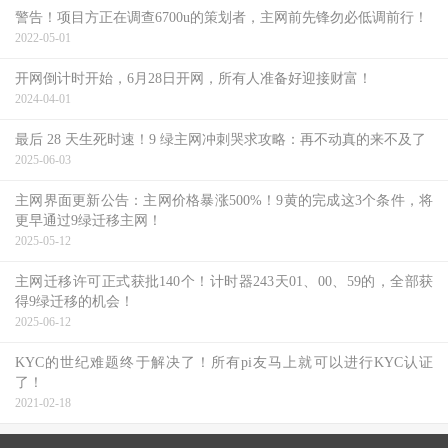
警告！项目方正在调查6700u的策划者，主网前先锋勿必低调前行！
2022-05-01
开网倒计时开始，6月28日开网，所有人准备好迎接财富！
2024-04-01
最后 28 天生死时速！9 绿主网冲刺哭求攻略：再不动真的来不及了
2025-06-03
主网界面更新公告：主网价格暴涨500%！9黄的完成这3个条件，将
更早通过9绿迁移主网！
2025-05-12
主网迁移许可正式获批140个！计时器243天01、00、59的，全部获
得9绿迁移的机会！
2025-06-12
KYC的世纪难题终于解决了！所有pi友马上就可以进行KYC认证
了！
2021-02-18